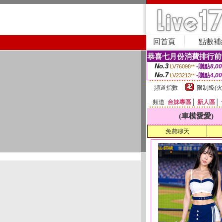
回首頁
點數補
恭喜七月份消費排行前
No.3
-贈點
8,0
LV76098**
No.7
-贈點
4,0
LV23213**
頻道指數
限制級(火
頻道
台妹專區
│
新人區
│
(車模愛愛)
免費聊天