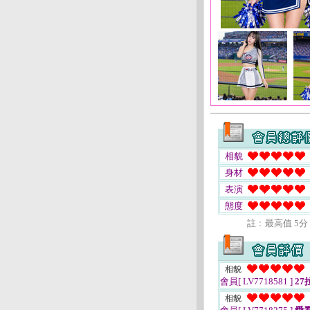
相貌
身材
表演
態度
註﹕最高值 5分
相貌
會員[ LV7718581 ]
27
相貌